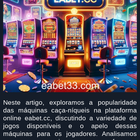
Neste artigo, exploramos a popularidade
das máquinas caça-níqueis na plataforma
online eabet.cc, discutindo a variedade de
jogos disponíveis e o apelo dessas
máquinas para os jogadores. Analisamos