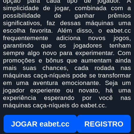
opção para cada tipo de jogador. A
simplicidade de jogar, combinada com a
possibilidade de ganhar prêmios
significativos, faz dessas máquinas uma
escolha favorita. Além disso, o eabet.cc
frequentemente adiciona novos jogos,
garantindo que os jogadores tenham
sempre algo novo para experimentar. Com
promoções e bônus que aumentam ainda
mais suas chances, cada rodada nas
máquinas caça-níqueis pode se transformar
em uma aventura emocionante. Seja um
jogador experiente ou novato, há uma
experiência esperando por você nas
máquinas caça-níqueis do eabet.cc.
JOGAR eabet.cc
REGISTRO